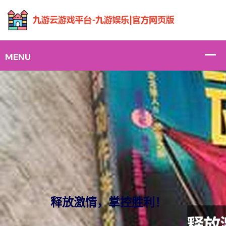
释放激情，掌控胜利！