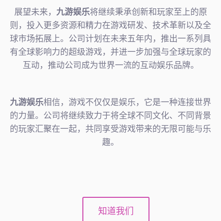
展望未来，
九游娱乐
将继续秉承创新和玩家至上的原
则，投入更多资源和精力在游戏研发、技术革新以及全
球市场拓展上。公司计划在未来五年内，推出一系列具
有全球影响力的超级游戏，并进一步加强与全球玩家的
互动，推动公司成为世界一流的互动娱乐品牌。
九游娱乐
相信，游戏不仅仅是娱乐，它是一种连接世界
的力量。公司将继续致力于将全球不同文化、不同背景
的玩家汇聚在一起，共同享受游戏带来的无限可能与乐
趣。
知道我们