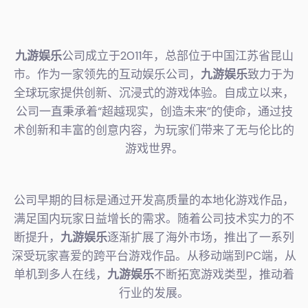
九游娱乐
公司成立于2011年，总部位于中国江苏省昆山
市。作为一家领先的互动娱乐公司，
九游娱乐
致力于为
全球玩家提供创新、沉浸式的游戏体验。自成立以来，
公司一直秉承着“超越现实，创造未来”的使命，通过技
术创新和丰富的创意内容，为玩家们带来了无与伦比的
游戏世界。
公司早期的目标是通过开发高质量的本地化游戏作品，
满足国内玩家日益增长的需求。随着公司技术实力的不
断提升，
九游娱乐
逐渐扩展了海外市场，推出了一系列
深受玩家喜爱的跨平台游戏作品。从移动端到PC端，从
单机到多人在线，
九游娱乐
不断拓宽游戏类型，推动着
行业的发展。