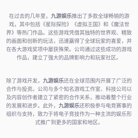
在过去的几年里，
九游娱乐
推出了多款全球畅销的游
戏，其中包括《星际探险》《虚拟王国》和《魔法世
界》等热门作品。这些游戏凭借其独特的世界观、精致
的画面和创新的玩法，迅速赢得了全球玩家的喜爱，并
在各大游戏奖项中屡获殊荣。公司通过这些成功的游戏
作品，建立了强大的品牌影响力和玩家社区。
除了游戏开发，
九游娱乐
还在全球范围内开展了广泛的
合作与投资。公司与多个知名游戏工作室、科技公司以
及内容创作者建立了紧密的合作关系，推动着整个行业
的发展和进步。此外，
九游娱乐
还积极参与电竞赛事的
组织与支持，致力于将电子竞技作为一种主流的娱乐形
式推广到更多的国家和地区。