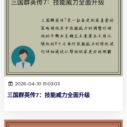
2026-04-10 15:03:03
三国群英传7：技能威力全面升级