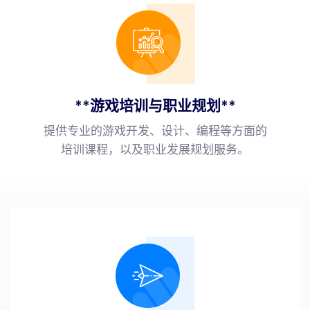
**游戏培训与职业规划**
提供专业的游戏开发、设计、编程等方面的
培训课程，以及职业发展规划服务。