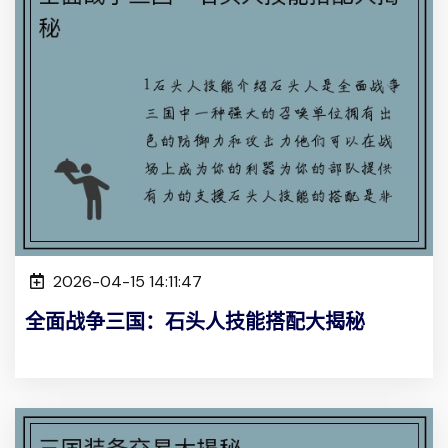
2026-04-15 14:11:47
全面战争三国：石头人技能搭配大揭秘